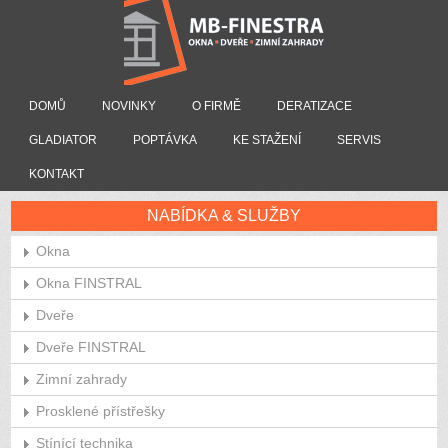
DOMŮ
NOVINKY
O FIRMĚ
DERATIZACE
GLADIATOR
POPTÁVKA
KE STAŽENÍ
SERVIS
KONTAKT
NABÍDKA & SLUŽBY
Okna
Okna FINSTRAL
Dveře
Dveře FINSTRAL
Zimní zahrady
Prosklené přístřešky
Stínící technika