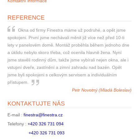
Kontaktní informace
REFERENCE
Okna od firmy Finestra máme už podruhé, a opět jsme
spokojeni. První jsme nechávali měnit již více než před 10-ti
lety v panelovém domě. Montáž proběhla během jednoho dne
a úklidu nebylo skoro třeba, což ocenila hlavně žena. Nyní
jsme stavěli rodinný dům, takže jsme vybírali nejen okna, ale i
vstupní dveře, zastínění a zimní zahradu nad bazén. Opět
jsme byli spokojeni s celkovým servisem a individuálním
přístupem.
Petr Novotný (Mladá Boleslav)
KONTAKTUJTE NÁS
E-mail :
finestra@finestra.cz
Telefony :
+420 326 731 094
+420 326 731 093