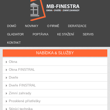
DOMŮ
NOVINKY
O FIRMĚ
DERATIZACE
GLADIATOR
POPTÁVKA
KE STAŽENÍ
SERVIS
KONTAKT
NABÍDKA & SLUŽBY
Okna
Okna FINSTRAL
Dveře
Dveře FINSTRAL
Zimní zahrady
Prosklené přístřešky
Stínící technika