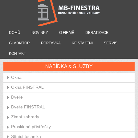
DOMŮ
NOVINKY
O FIRMĚ
DERATIZACE
GLADIATOR
POPTÁVKA
KE STAŽENÍ
SERVIS
KONTAKT
NABÍDKA & SLUŽBY
Okna
Okna FINSTRAL
Dveře
Dveře FINSTRAL
Zimní zahrady
Prosklené přístřešky
Stínící technika